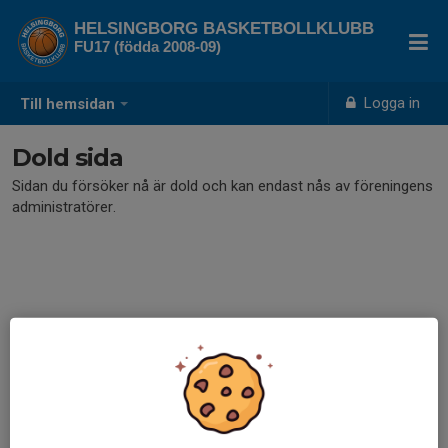
HELSINGBORG BASKETBOLLKLUBB
FU17 (födda 2008-09)
Logga in
Till hemsidan
Dold sida
Sidan du försöker nå är dold och kan endast nås av föreningens
administratörer.