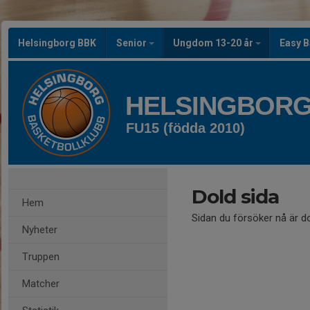
Helsingborg BBK
Senior
Ungdom 13-20 år
Easy B
HELSINGBORG
FU15 (födda 2010)
Dold sida
Hem
Sidan du försöker nå är d
Nyheter
Truppen
Matcher