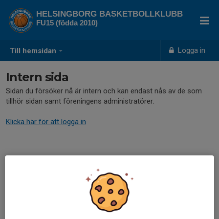
HELSINGBORG BASKETBOLLKLUBB
FU15 (födda 2010)
Logga in
Till hemsidan
Intern sida
Sidan du försöker nå är intern och kan endast nås av de som
tillhör sidan samt föreningens administratörer.
Klicka här för att logga in