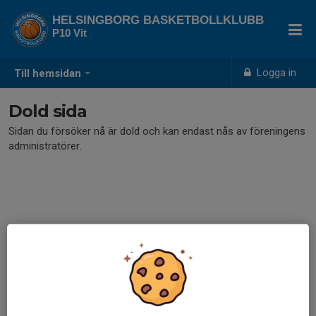
HELSINGBORG BASKETBOLLKLUBB
P10 Vit
Logga in
Till hemsidan
Dold sida
Sidan du försöker nå är dold och kan endast nås av föreningens
administratörer.