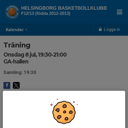
HELSINGBORG BASKETBOLLKLUBB
F12/13 (födda 2012-2013)
Logga in
Kalender
Träning
Onsdag 8 jul, 19:30-21:00
GA-hallen
Samling: 19:30