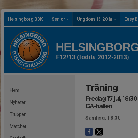
Helsingborg BBK
Senior
Ungdom 13-20 år
Easy B
HELSINGBORG
F12/13 (födda 2012-2013)
Träning
Hem
Fredag 17 jul, 18:3
Nyheter
GA-hallen
Truppen
Samling: 18:30
Matcher