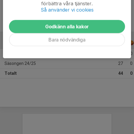
Ålder
13 år
förbättra våra tjänster.
Så använder vi cookies
Godkänn alla kakor
Bara nödvändiga
ALLA SERIER
ALLA ÅR
Säsongen 25/26
17
0
Säsongen 24/25
27
0
Totalt
44
0