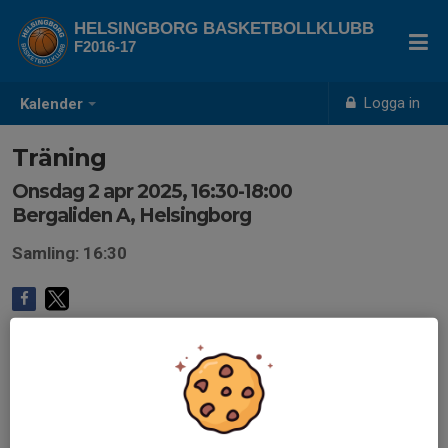
HELSINGBORG BASKETBOLLKLUBB
F2016-17
Logga in
Kalender
Träning
Onsdag 2 apr 2025, 16:30-18:00
Bergaliden A, Helsingborg
Samling: 16:30