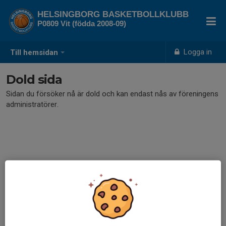
HELSINGBORG BASKETBOLLKLUBB
P0809 Vit (födda 2008-09)
Logga in
Till hemsidan
Dold sida
Sidan du försöker nå är dold och kan endast nås av föreningens
administratörer.