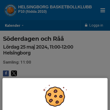
HELSINGBORG BASKETBOLLKLUBB
P10 (födda 2010)
Logga in
Kalender
Söderdagen och Råå
Lördag 25 maj 2024, 11:00-12:00
Helsingborg
Samling: 11:00