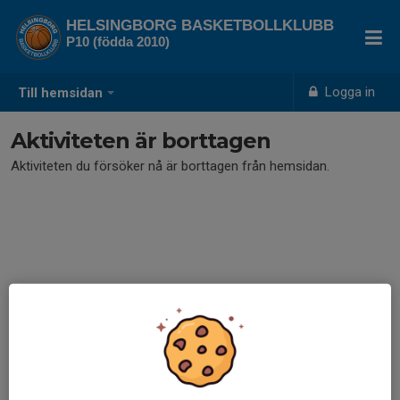
HELSINGBORG BASKETBOLLKLUBB
P10 (födda 2010)
Logga in
Till hemsidan
Aktiviteten är borttagen
Aktiviteten du försöker nå är borttagen från hemsidan.