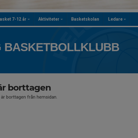
asket 7-12 år
Aktiviteter
Basketskolan
Ledare
 BASKETBOLLKLUBB
är borttagen
å är borttagen från hemsidan.