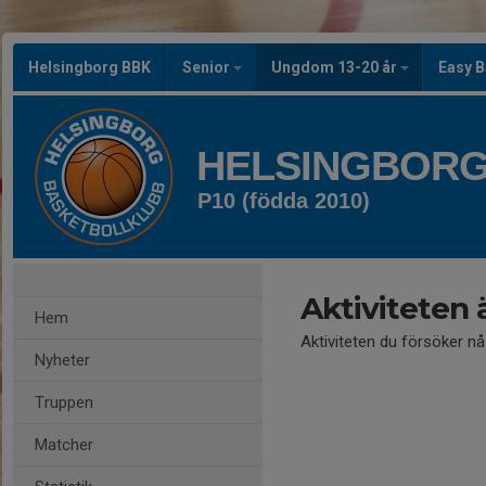
Helsingborg BBK
Senior
Ungdom 13-20 år
Easy B
HELSINGBORG
P10 (födda 2010)
Aktiviteten 
Hem
Aktiviteten du försöker n
Nyheter
Truppen
Matcher