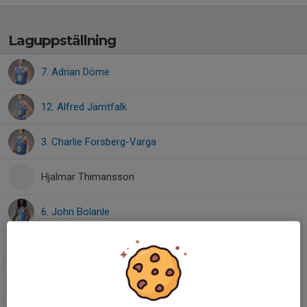
Laguppställning
7. Adrian Döme
12. Alfred Jämtfalk
3. Charlie Forsberg-Varga
Hjalmar Thimansson
6. John Bolanle
Leonard Hvalica Bengtsson
11. Milo Bjurling