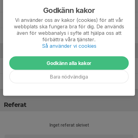
15. Noah Grahn Gustafsson
Godkänn kakor
Vi använder oss av kakor (cookies) för att vår
0. Sebastian Frank-Gamez
webbplats ska fungera bra för dig. De används
även för webbanalys i syfte att hjälpa oss att
8. William Nilsson
förbättra våra tjänster.
Så använder vi cookies
Ledare
Godkänn alla kakor
Elias Kovács
Coach
Bara nödvändiga
Liselott Bjurling
Assisterande tränare
Referat
Inget referat skrivet