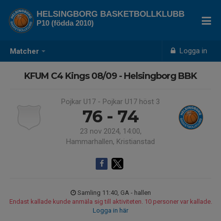
HELSINGBORG BASKETBOLLKLUBB
P10 (födda 2010)
Logga in
Matcher
KFUM C4 Kings 08/09 - Helsingborg BBK
Pojkar U17 - Pojkar U17 höst 3
76 - 74
23 nov 2024, 14:00,
Hammarhallen, Kristianstad
Samling 11:40, GA - hallen
Endast kallade kunde anmäla sig till aktiviteten. 10 personer var kallade.
Logga in här