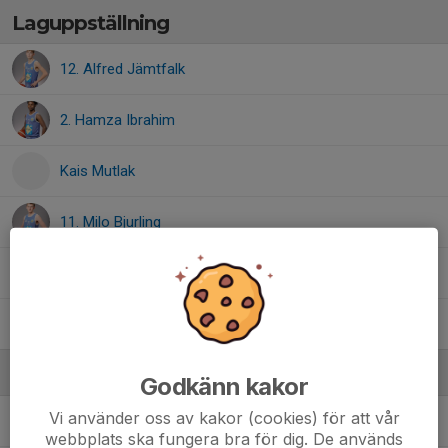
Laguppställning
12. Alfred Jämtfalk
2. Hamza Ibrahim
Kais Mutlak
11. Milo Bjurling
0. Sebastian Frank-Gamez
8. William Nilsson
Ledare
Godkänn kakor
Vi använder oss av kakor (cookies) för att vår
Elias Kovács
Coach
webbplats ska fungera bra för dig. De används