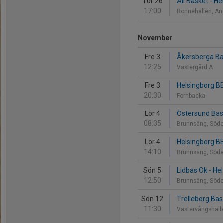
Tor 26
Äli Basket - H
17:00
Rönnehallen, Ä
November
Fre 3
Åkersberga Ba
12:25
Västergård A
Fre 3
Helsingborg BB
20:30
Fornbacka
Lör 4
Östersund Bas
08:35
Brunnsäng, Söde
Lör 4
Helsingborg BB
14:10
Brunnsäng, Söde
Sön 5
Lidbas Ok - He
12:50
Brunnsäng, Söde
Sön 12
Trelleborg Ba
11:30
Västervångshalle