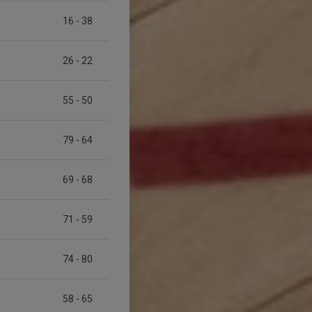
16
-
38
26
-
22
55
-
50
79
-
64
69
-
68
71
-
59
74
-
80
58
-
65