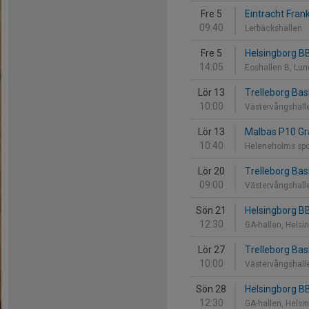
Fre 5
Eintracht Fran
09:40
Lerbäckshallen
Fre 5
Helsingborg BB
14:05
Eoshallen B, Lu
Lör 13
Trelleborg Ba
10:00
Västervångshalle
Lör 13
Malbas P10 Grå
10:40
Heleneholms spo
Lör 20
Trelleborg Bas
09:00
Västervångshalle
Sön 21
Helsingborg B
12:30
GA-hallen, Helsi
Lör 27
Trelleborg Ba
10:00
Västervångshalle
Sön 28
Helsingborg BB
12:30
GA-hallen, Helsi