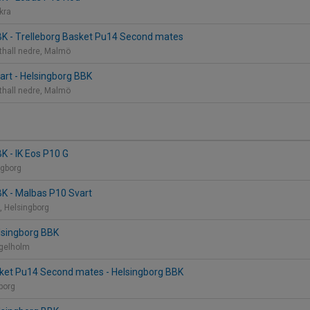
åkra
BK - Trelleborg Basket Pu14 Second mates
thall nedre, Malmö
art - Helsingborg BBK
thall nedre, Malmö
K - IK Eos P10 G
ngborg
BK - Malbas P10 Svart
, Helsingborg
elsingborg BBK
ngelholm
sket Pu14 Second mates - Helsingborg BBK
eborg