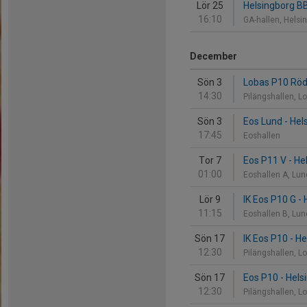
Lör 25
Helsingborg B
16:10
GA-hallen, Helsi
December
Sön 3
Lobas P10 Röd
14:30
Pilängshallen,
Sön 3
Eos Lund - Hel
17:45
Eoshallen
Tor 7
Eos P11 V - He
01:00
Eoshallen A, Lu
Lör 9
IK Eos P10 G -
11:15
Eoshallen B, Lu
Sön 17
IK Eos P10 - H
12:30
Pilängshallen,
Sön 17
Eos P10 - Hels
12:30
Pilängshallen,