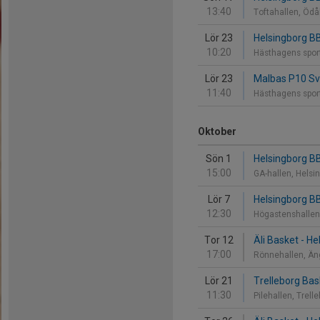
13:40
Toftahallen, Öd
Lör 23
Helsingborg B
10:20
Hästhagens spor
Lör 23
Malbas P10 Sv
11:40
Hästhagens spor
Oktober
Sön 1
Helsingborg BB
15:00
GA-hallen, Helsi
Lör 7
Helsingborg B
12:30
Högastenshallen
Tor 12
Äli Basket - H
17:00
Rönnehallen, Ä
Lör 21
Trelleborg Ba
11:30
Pilehallen, Trell