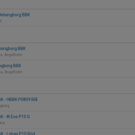
 Helsingborg BBK
nd
elsingborg BBK
ra, Ängelholm
ingborg BBK
ra, Ängelholm
BK - HBBK P0809 Blå
ngborg
K - IK Eos P10 G
åkra
BK - Lobas P10 Röd