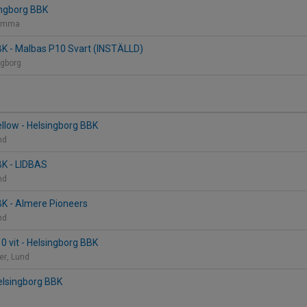
ingborg BBK
 Lomma
BK - Malbas P10 Svart (INSTÄLLD)
ngborg
llow - Helsingborg BBK
und
BK - LIDBAS
und
BK - Almere Pioneers
und
 vit - Helsingborg BBK
ter, Lund
Helsingborg BBK