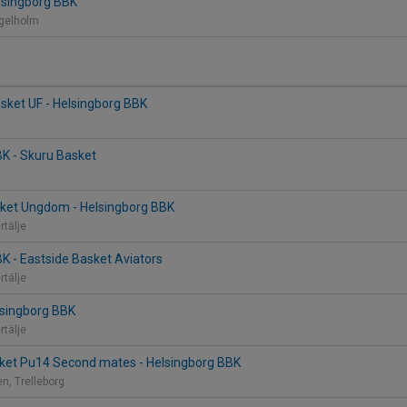
elsingborg BBK
ngelholm
sket UF - Helsingborg BBK
K - Skuru Basket
ket Ungdom - Helsingborg BBK
rtälje
K - Eastside Basket Aviators
rtälje
lsingborg BBK
rtälje
sket Pu14 Second mates - Helsingborg BBK
n, Trelleborg