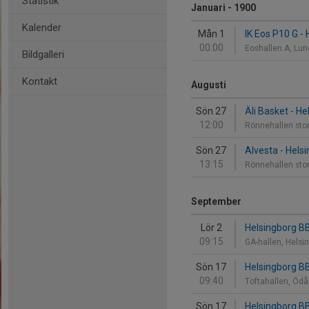
Statistik
Januari - 1900
Kalender
Mån 1
IK Eos P10 G -
00:00
Eoshallen A, Lu
Bildgalleri
Kontakt
Augusti
Sön 27
Äli Basket - H
12:00
Rönnehallen sto
Sön 27
Alvesta - Hels
13:15
Rönnehallen sto
September
Lör 2
Helsingborg B
09:15
GA-hallen, Helsi
Sön 17
Helsingborg BB
09:40
Toftahallen, Öd
Sön 17
Helsingborg B