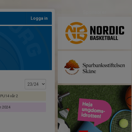
Sponsorer
Logga in
 PU14 vår 2
n 2024