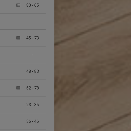
80
-
65
45
-
73
-
48
-
83
62
-
78
23
-
35
36
-
46