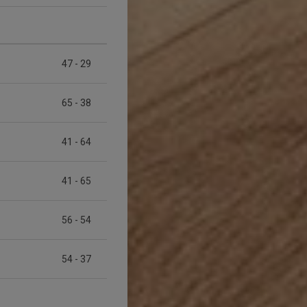
47
-
29
65
-
38
41
-
64
41
-
65
56
-
54
54
-
37