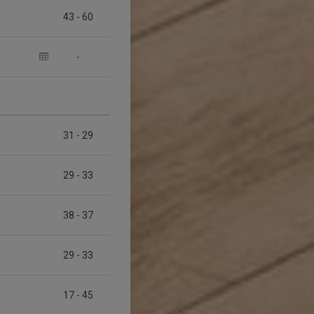
43
-
60
-
31
-
29
29
-
33
38
-
37
29
-
33
17
-
45