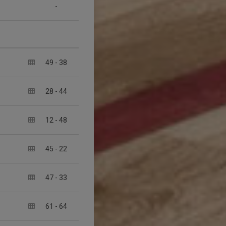
-
49
-
38
28
-
44
12
-
48
45
-
22
47
-
33
61
-
64