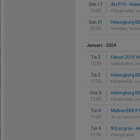
Sön 17
ÄLI P10 - Hels
16:00
Pilängshallen,
Sön 31
Helsingborg B
23:45
GA-hallen, Helsi
Januari - 2024
Tis 2
Falcon 2010 Ye
10:30
Fäladshallen, L
Tis 2
Helsingborg B
13:30
Fäladshallen, L
Ons 3
Helsingborg B
12:45
Fäladshallen, L
Tor 4
Malbas BBK P10
10:00
St Lars sportcen
Tor 4
IK Eos grön - 
15:50
Pilängshallen