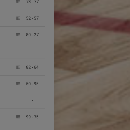
78
-
77
52
-
57
80
-
27
82
-
64
50
-
95
-
99
-
75