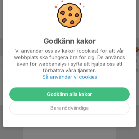
Ålder
14 år
Godkänn kakor
ALLA SERIER
ALLA ÅR
Vi använder oss av kakor (cookies) för att vår
webbplats ska fungera bra för dig. De används
Säsongen 25/26
25
0
även för webbanalys i syfte att hjälpa oss att
förbättra våra tjänster.
Totalt
25
0
Så använder vi cookies
Godkänn alla kakor
Bara nödvändiga