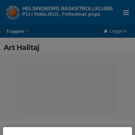
HELSINGBORG BASKETBOLLKLUBB
P11 ( födda 2011) , Fulltecknad grupp
Logga in
Truppen
Art Halitaj
Position
-