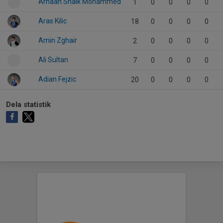
Arhaan Shaik Mohammed
1
0
0
0
0
Aras Kilic
18
0
0
0
0
Amin Zghair
2
0
0
0
0
Ali Sultan
7
0
0
0
0
Adian Fejzic
20
0
0
0
0
Dela statistik