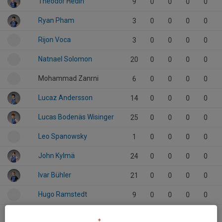
Theodor Hedin
9
0
0
0
0
Ryan Pham
3
0
0
0
0
Rijon Voca
3
0
0
0
0
Natnael Solomon
20
0
0
0
0
Mohammad Zanrni
6
0
0
0
0
Lucaz Andersson
14
0
0
0
0
Lucas Bodenäs Wisinger
25
0
0
0
0
Leo Spanowsky
1
0
0
0
0
John Kylmä
24
0
0
0
0
Ivar Bühler
21
0
0
0
0
Hugo Ramstedt
9
0
0
0
0
Harish Vineeth
15
0
0
0
0