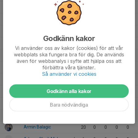
Gustav Ståhlberg
14
0
0
0
0
Gustav Ellberg
15
0
0
0
0
Frans Gillstedt Falk
14
0
0
0
0
Godkänn kakor
Frank Wiinblad
24
0
0
0
0
Vi använder oss av kakor (cookies) för att vår
webbplats ska fungera bra för dig. De används
Felix Dahl
19
0
0
0
0
även för webbanalys i syfte att hjälpa oss att
förbättra våra tjänster.
Daniel Vyshneskyi
6
0
0
0
0
Så använder vi cookies
Caspian Lund
6
0
0
0
0
Godkänn alla kakor
Bruno Lepper
2
0
0
0
0
Ayden Goh
6
0
0
0
0
Bara nödvändiga
Arya Tummala Hariprasad
7
0
0
0
0
Armin Balagic
20
0
0
0
0