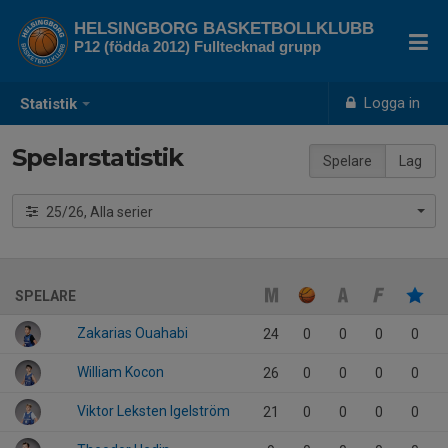
HELSINGBORG BASKETBOLLKLUBB
P12 (födda 2012) Fulltecknad grupp
Logga in
Statistik
Spelarstatistik
Spelare
Lag
25/26, Alla serier
SPELARE
Zakarias Ouahabi
24
0
0
0
0
William Kocon
26
0
0
0
0
Viktor Leksten Igelström
21
0
0
0
0