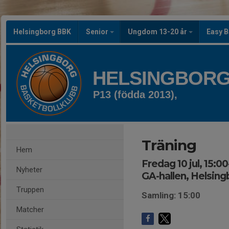
Helsingborg BBK
Senior
Ungdom 13-20 år
Easy B
HELSINGBORG
P13 (födda 2013),
Träning
Hem
Fredag 10 jul, 15:00
Nyheter
GA-hallen, Helsing
Truppen
Samling: 15:00
Matcher