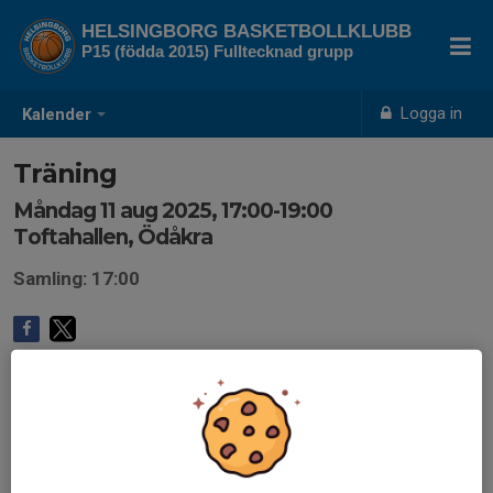
HELSINGBORG BASKETBOLLKLUBB
P15 (födda 2015) Fulltecknad grupp
Logga in
Kalender
Träning
Måndag 11 aug 2025, 17:00-19:00
Toftahallen, Ödåkra
Samling: 17:00