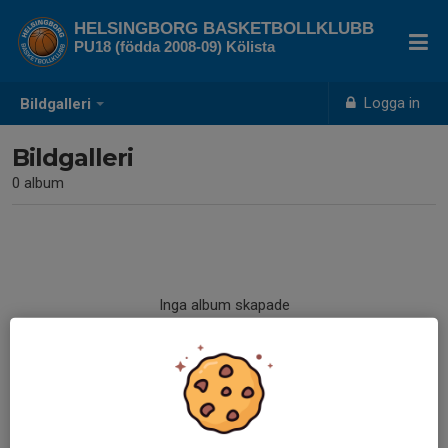
HELSINGBORG BASKETBOLLKLUBB
PU18 (födda 2008-09) Kölista
Logga in
Bildgalleri
Bildgalleri
0 album
Inga album skapade