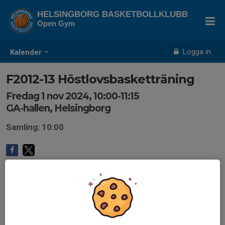
HELSINGBORG BASKETBOLLKLUBB
Open Gym
Logga in
Kalender
F2012-13 Höstlovsbasketträning
Fredag 1 nov 2024, 10:00-11:15
GA-hallen, Helsingborg
Samling: 10:00