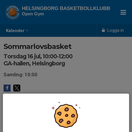
HELSINGBORG BASKETBOLLKLUBB
Open Gym
Logga in
Kalender
Sommarlovsbasket
Torsdag 16 jul, 10:00-12:00
GA-hallen, Helsingborg
Samling: 10:00