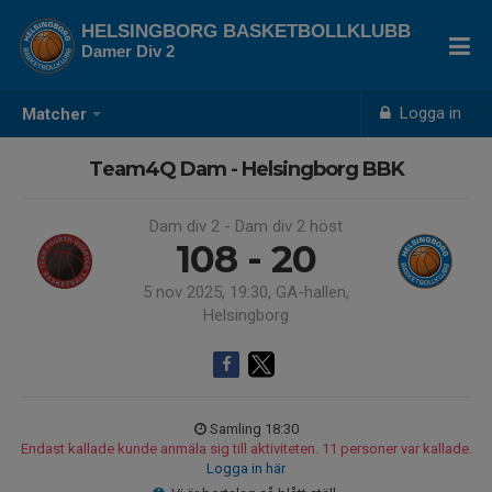
HELSINGBORG BASKETBOLLKLUBB
Damer Div 2
Logga in
Matcher
Team4Q Dam - Helsingborg BBK
Dam div 2 - Dam div 2 höst
108 - 20
5 nov 2025, 19:30, GA-hallen,
Helsingborg
Samling 18:30
Endast kallade kunde anmäla sig till aktiviteten. 11 personer var kallade.
Logga in här