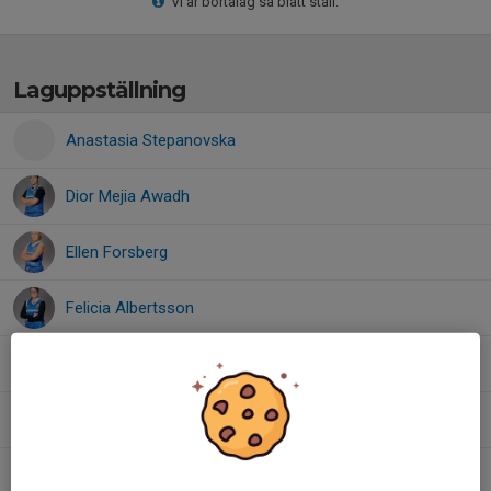
Vi är bortalag så blått ställ.
Laguppställning
Anastasia Stepanovska
Dior Mejia Awadh
Ellen Forsberg
Felicia Albertsson
Linnea Duteil
Linnéa Landgren
Melinda Eriksson