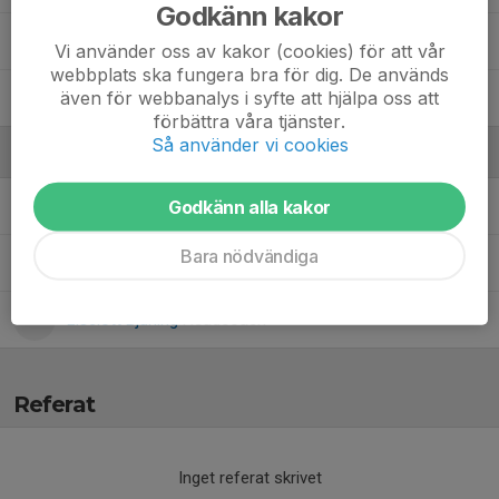
Godkänn kakor
Vera Hulterström
Vi använder oss av kakor (cookies) för att vår
webbplats ska fungera bra för dig. De används
även för webbanalys i syfte att hjälpa oss att
Vlora Mulaku
förbättra våra tjänster.
Så använder vi cookies
Ledare
Godkänn alla kakor
Christel Lillieholm
Tränare
Bara nödvändiga
Jannis Strüber
Tränare
Liselott Bjurling
Headcoach
Referat
Inget referat skrivet