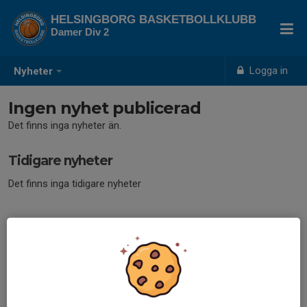
HELSINGBORG BASKETBOLLKLUBB
Damer Div 2
Logga in
Nyheter
Ingen nyhet publicerad
Det finns inga nyheter än.
Tidigare nyheter
Det finns inga tidigare nyheter