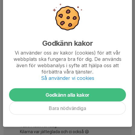
Dela nyhet
Kommentarer
Visa alla kommentarer (5)...
Godkänn kakor
Tobias Entin
10 maj 2025
Vi använder oss av kakor (cookies) för att vår
Vilket härligt gäng med stjärnor’, Grymma alla var! :)
webbplats ska fungera bra för dig. De används
även för webbanalys i syfte att hjälpa oss att
Tusen tack till Malin och Noah för allt ni gör och gjort för
förbättra våra tjänster.
våra kids!
Så använder vi cookies
Ha en fin sommar alla! :)
Godkänn alla kakor
Ali Ali marmud
10 maj 2025
Tack så jättemycket Malin och Noah var fint bilde 🫶
Bara nödvändiga
Igor Jovanov
10 maj 2025
Tusen tack för idag !
Kilarna var jätteglada och ci också 😄