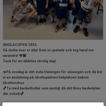
ÄNGLACUPEN 2025
Så stolta över er alla! Som ni spelade och tog hand om
varandra! 🫶🏼
Tack för en alldeles otrolig dag!
☀️På onsdag är det sista träningen för säsongen och då kör
vi en avslutning på idrottsplatsen/lekplatsen bakom
Idrottenshus.
🏀Ta med basketbollar som vanligt då det finns basketplan
där också!🏀
High five/ Malin och Noah