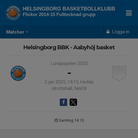
HELSINGBORG BASKETBOLLKLUBB
Flickor 2014-15 Fulltecknad grupp
Logga in
Matcher
Helsingborg BBK - Aabyhöj basket
Lundaspelen 2025
-
2 jan 2025, 14:15, Hedda
Idrottshall, field B
Samling 14:15