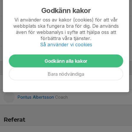
Molly Wrobel
Godkänn kakor
Vi använder oss av kakor (cookies) för att vår
Nora Malmen
webbplats ska fungera bra för dig. De används
även för webbanalys i syfte att hjälpa oss att
förbättra våra tjänster.
Nova Albertsson
Så använder vi cookies
Vanshika Priya Buddepu
Godkänn alla kakor
Ledare
Bara nödvändiga
Jenny Ek Wrobel
Coach
Pontus Albertsson
Coach
Referat