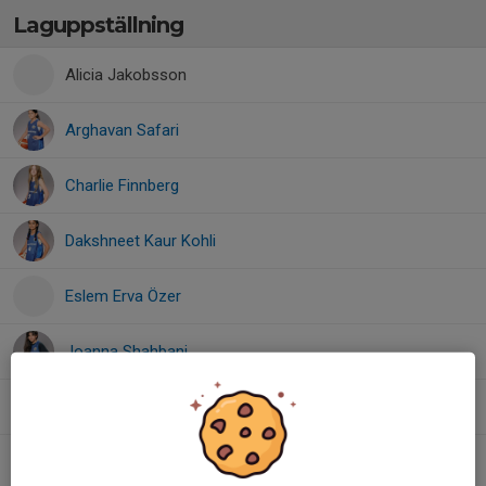
Laguppställning
Alicia Jakobsson
Arghavan Safari
Charlie Finnberg
Dakshneet Kaur Kohli
Eslem Erva Özer
Joanna Shahbani
Lilo Lindström
Molly Bengtsson