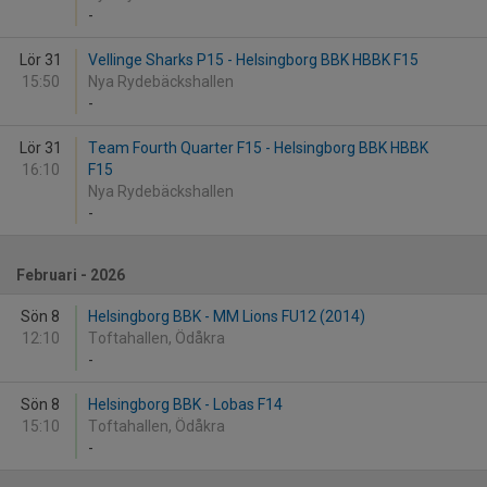
-
Lör 31
Vellinge Sharks P15 - Helsingborg BBK HBBK F15
15:50
Nya Rydebäckshallen
-
Lör 31
Team Fourth Quarter F15 - Helsingborg BBK HBBK
16:10
F15
Nya Rydebäckshallen
-
Februari - 2026
Sön 8
Helsingborg BBK - MM Lions FU12 (2014)
12:10
Toftahallen, Ödåkra
-
Sön 8
Helsingborg BBK - Lobas F14
15:10
Toftahallen, Ödåkra
-