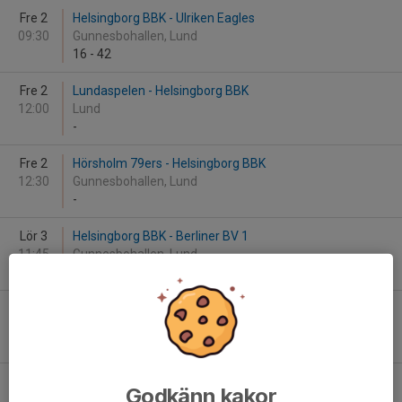
Fre 2
Helsingborg BBK - Ulriken Eagles
09:30
Gunnesbohallen, Lund
16
-
42
Fre 2
Lundaspelen - Helsingborg BBK
12:00
Lund
-
Fre 2
Hörsholm 79ers - Helsingborg BBK
12:30
Gunnesbohallen, Lund
-
Lör 3
Helsingborg BBK - Berliner BV 1
11:45
Gunnesbohallen, Lund
-
Lör 3
Högsbo Basket - Helsingborg BBK
18:30
Gunnesbohallen, Lund
-
Sön 4
IK Eos Grön - Helsingborg BBK
Godkänn kakor
10:10
Gunnesbohallen, Lund