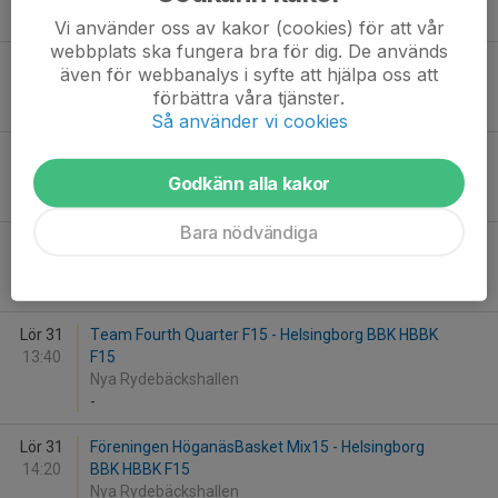
-
Vi använder oss av kakor (cookies) för att vår
webbplats ska fungera bra för dig. De används
Lör 10
BK50 F14 - Helsingborg BBK
även för webbanalys i syfte att hjälpa oss att
12:30
ISLK-hallen, Lund
förbättra våra tjänster.
-
Så använder vi cookies
Lör 10
MM Panthers FU12 2 (2014) - Helsingborg BBK
14:10
ISLK-hallen, Lund
Godkänn alla kakor
-
Bara nödvändiga
Lör 31
Eb sammandrag - Helsingborg BBK HBBK F15
13:30
Rydebäckshallen
-
Lör 31
Team Fourth Quarter F15 - Helsingborg BBK HBBK
13:40
F15
Nya Rydebäckshallen
-
Lör 31
Föreningen HöganäsBasket Mix15 - Helsingborg
14:20
BBK HBBK F15
Nya Rydebäckshallen