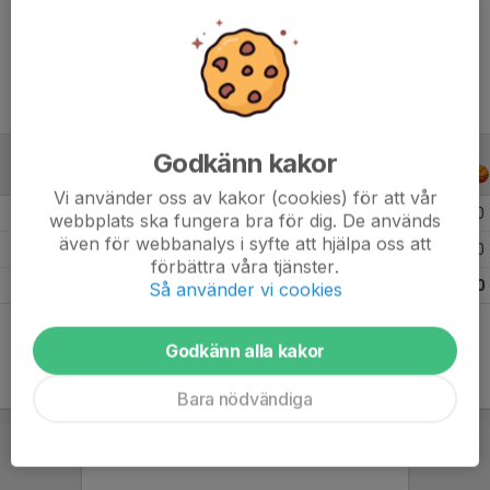
Ålder
11 år
Godkänn kakor
ALLA SERIER
ALLA ÅR
Vi använder oss av kakor (cookies) för att vår
Säsongen 25/26
9
0
webbplats ska fungera bra för dig. De används
även för webbanalys i syfte att hjälpa oss att
Säsongen 24/25
8
0
förbättra våra tjänster.
Totalt
17
0
Så använder vi cookies
Godkänn alla kakor
Bara nödvändiga