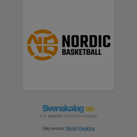
För
smarta
idrottsföreningar
Välj version:
Mobil
|
Desktop