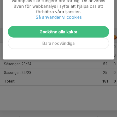
webbplats ska fungera bra för dig. De används
Ålder
16 år
även för webbanalys i syfte att hjälpa oss att
förbättra våra tjänster.
Så använder vi cookies
Godkänn alla kakor
ALLA SERIER
ALLA ÅR
Bara nödvändiga
Säsongen 25/26
45
0
Säsongen 24/25
59
0
Säsongen 23/24
52
0
Säsongen 22/23
25
0
Totalt
181
0