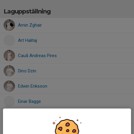
Laguppställning
Amin Zghair
Art Halitaj
Cauã Andreas Pires
Dino Dzin
Edwin Eriksson
Einar Bagge
Erik Karlström
Jakob Karlsson