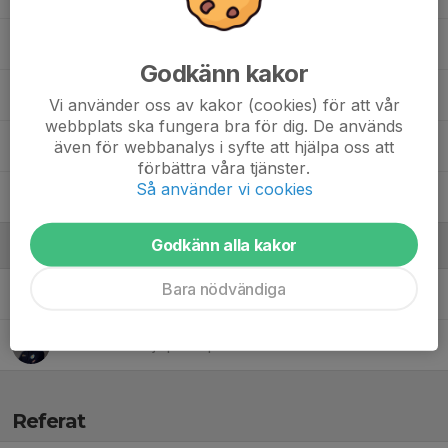
Matteus Håkansson
Godkänn kakor
Scott Fröberg
Vi använder oss av kakor (cookies) för att vår
webbplats ska fungera bra för dig. De används
även för webbanalys i syfte att hjälpa oss att
Sokratis Koutsoumpakis
förbättra våra tjänster.
Så använder vi cookies
Valdemar Tedvik
Godkänn alla kakor
Ledare
Bara nödvändiga
Alejandro Perez Navarro
Huvudtränare
Arvid Tedvik
Hjälpsam person
Referat