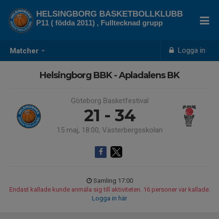
HELSINGBORG BASKETBOLLKLUBB
P11 ( födda 2011) , Fulltecknad grupp
Logga in
Matcher
Helsingborg BBK - Apladalens BK
Göteborg Basketfestival
21 - 34
15 maj, 18:00, Västerbergsskolan
Samling 17:00
Endast kallade kunde anmäla sig till aktiviteten. 16 personer var kallade.
Logga in här