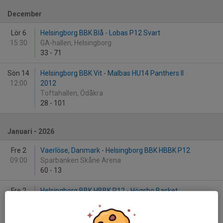
December
Lör 6
Helsingborg BBK Blå - Lobas P12 Svart
15:30
GA-hallen, Helsingborg
33
-
71
Sön 14
Helsingborg BBK Vit - Malbas HU14 Panthers II
12:00
2012
Toftahallen, Ödåkra
28
-
101
Januari - 2026
Fre 2
Vaerlöse, Danmark - Helsingborg BBK HBBK P12
09:00
Sparbanken Skåne Arena
60
-
13
Fre 2
Helsingborg BBK HBBK P12 - Högsbo Basket
14:15
Panthers
Fäladshallen A
30
-
28