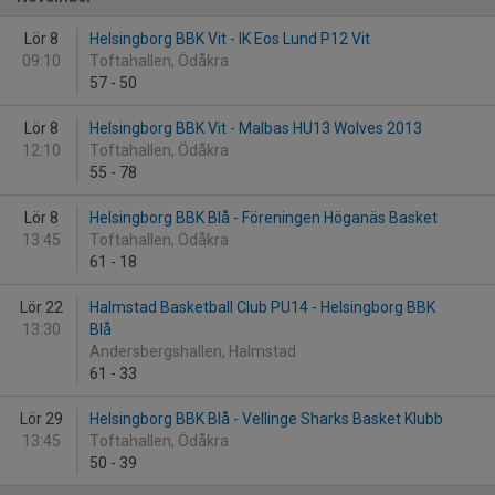
Lör 8
Helsingborg BBK Vit - IK Eos Lund P12 Vit
09:10
Toftahallen, Ödåkra
57
-
50
Lör 8
Helsingborg BBK Vit - Malbas HU13 Wolves 2013
12:10
Toftahallen, Ödåkra
55
-
78
Lör 8
Helsingborg BBK Blå - Föreningen Höganäs Basket
13:45
Toftahallen, Ödåkra
61
-
18
Lör 22
Halmstad Basketball Club PU14 - Helsingborg BBK
13:30
Blå
Andersbergshallen, Halmstad
61
-
33
Lör 29
Helsingborg BBK Blå - Vellinge Sharks Basket Klubb
13:45
Toftahallen, Ödåkra
50
-
39