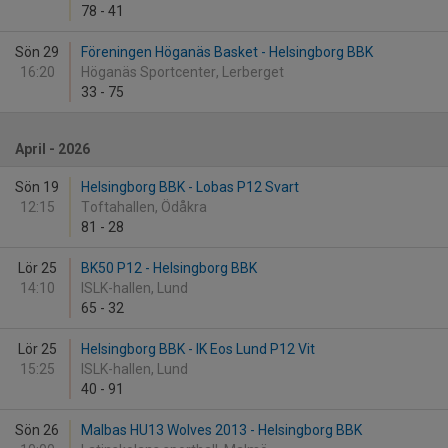
78
-
41
Sön 29
Föreningen Höganäs Basket - Helsingborg BBK
16:20
Höganäs Sportcenter, Lerberget
33
-
75
April - 2026
Sön 19
Helsingborg BBK - Lobas P12 Svart
12:15
Toftahallen, Ödåkra
81
-
28
Lör 25
BK50 P12 - Helsingborg BBK
14:10
ISLK-hallen, Lund
65
-
32
Lör 25
Helsingborg BBK - IK Eos Lund P12 Vit
15:25
ISLK-hallen, Lund
40
-
91
Sön 26
Malbas HU13 Wolves 2013 - Helsingborg BBK