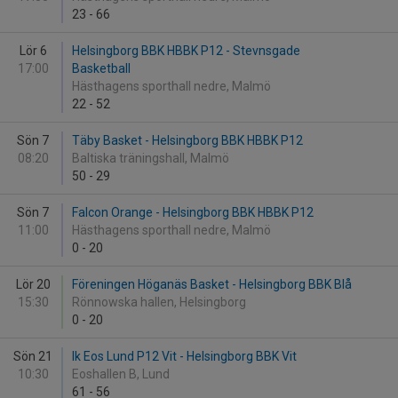
23
-
66
Lör 6
Helsingborg BBK HBBK P12 - Stevnsgade
17:00
Basketball
Hästhagens sporthall nedre, Malmö
22
-
52
Sön 7
Täby Basket - Helsingborg BBK HBBK P12
08:20
Baltiska träningshall, Malmö
50
-
29
Sön 7
Falcon Orange - Helsingborg BBK HBBK P12
11:00
Hästhagens sporthall nedre, Malmö
0
-
20
Lör 20
Föreningen Höganäs Basket - Helsingborg BBK Blå
15:30
Rönnowska hallen, Helsingborg
0
-
20
Sön 21
Ik Eos Lund P12 Vit - Helsingborg BBK Vit
10:30
Eoshallen B, Lund
61
-
56