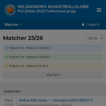
HELSINGBORG BASKETBOLLKLUBB
P12 (födda 2012) Fulltecknad grupp
Logga in
Matcher
Matcher 25/26
Pojkar U14 - Pojkar U14 höst 2
Pojkar U14 - Pojkar U14 höst 3
Pojkar U14 - Pojkar U14 vår 2
Visa
fler
September
Fre 5
Malbas BBK Hawks 1 - Helsingborg BBK HBBK P12
17:00
Hästhagens sporthall nedre, Malmö