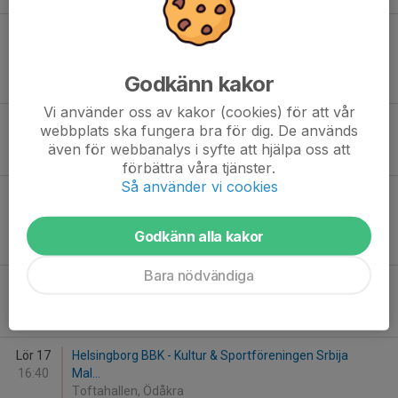
Lör 3
Helsingborg BBK HBBK P12 - Grizzlies SSC
08:15
Karlsruhe
Fäladshallen A
Godkänn kakor
14
-
51
Vi använder oss av kakor (cookies) för att vår
Lör 3
Vellinge Sharks BK - Helsingborg BBK HBBK P12
webbplats ska fungera bra för dig. De används
19:30
Fäladshallen A
även för webbanalys i syfte att hjälpa oss att
38
-
19
förbättra våra tjänster.
Så använder vi cookies
Sön 4
Basket Dukes Klosterneuburg - Helsingborg BBK
12:55
HBBK P12
Eoshallen B, Lund
Godkänn alla kakor
64
-
13
Bara nödvändiga
Lör 17
Helsingborg BBK - KFUM Ystad PU14
13:40
Toftahallen, Ödåkra
72
-
49
Lör 17
Helsingborg BBK - Kultur & Sportföreningen Srbija
16:40
Mal...
Toftahallen, Ödåkra