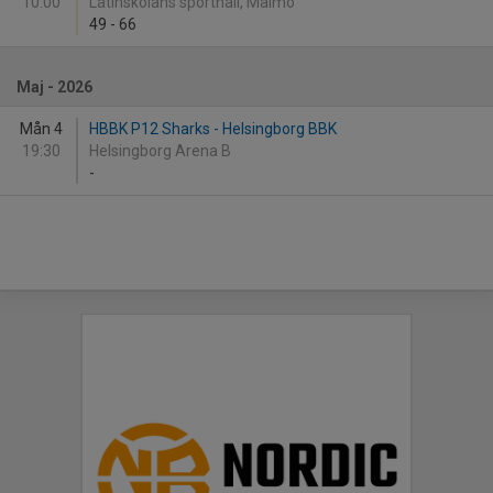
10:00
Latinskolans sporthall, Malmö
49
-
66
Maj - 2026
Mån 4
HBBK P12 Sharks - Helsingborg BBK
19:30
Helsingborg Arena B
-