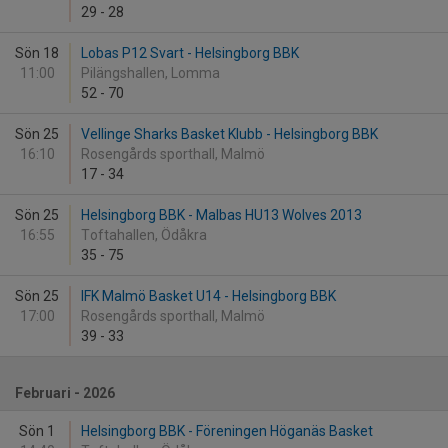
29
-
28
Sön 18
Lobas P12 Svart - Helsingborg BBK
11:00
Pilängshallen, Lomma
52
-
70
Sön 25
Vellinge Sharks Basket Klubb - Helsingborg BBK
16:10
Rosengårds sporthall, Malmö
17
-
34
Sön 25
Helsingborg BBK - Malbas HU13 Wolves 2013
16:55
Toftahallen, Ödåkra
35
-
75
Sön 25
IFK Malmö Basket U14 - Helsingborg BBK
17:00
Rosengårds sporthall, Malmö
39
-
33
Februari - 2026
Sön 1
Helsingborg BBK - Föreningen Höganäs Basket