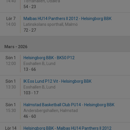
14:40
Toftahallen, Ödåkra
54
-
23
Lör 7
Malbas HU14 Panthers II 2012 - Helsingborg BBK
14:00
Latinskolans sporthall, Malmö
72
-
27
Mars - 2026
Sön 1
Helsingborg BBK - BK50 P12
12:00
Eoshallen B, Lund
13
-
66
Sön 1
IK Eos Lund P12 Vit - Helsingborg BBK
13:30
Eoshallen B, Lund
103
-
17
Sön 1
Halmstad Basketball Club PU14 - Helsingborg BBK
15:30
Andersbergshallen, Halmstad
46
-
60
Lör 14
Helsingborg BBK - Malbas HU14 Panthers II 2012