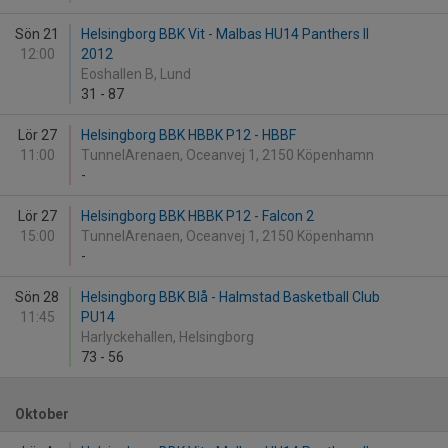
Sön 21
Helsingborg BBK Vit - Malbas HU14 Panthers II
12:00
2012
Eoshallen B, Lund
31
-
87
Lör 27
Helsingborg BBK HBBK P12 - HBBF
11:00
TunnelArenaen, Oceanvej 1, 2150 Köpenhamn
-
Lör 27
Helsingborg BBK HBBK P12 - Falcon 2
15:00
TunnelArenaen, Oceanvej 1, 2150 Köpenhamn
-
Sön 28
Helsingborg BBK Blå - Halmstad Basketball Club
11:45
PU14
Harlyckehallen, Helsingborg
73
-
56
Oktober