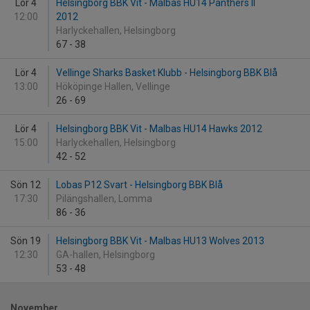
Lör 4
Helsingborg BBK Vit - Malbas HU14 Panthers II
12:00
2012
Harlyckehallen, Helsingborg
67
-
38
Lör 4
Vellinge Sharks Basket Klubb - Helsingborg BBK Blå
13:00
Hököpinge Hallen, Vellinge
26
-
69
Lör 4
Helsingborg BBK Vit - Malbas HU14 Hawks 2012
15:00
Harlyckehallen, Helsingborg
42
-
52
Sön 12
Lobas P12 Svart - Helsingborg BBK Blå
17:30
Pilängshallen, Lomma
86
-
36
Sön 19
Helsingborg BBK Vit - Malbas HU13 Wolves 2013
12:30
GA-hallen, Helsingborg
53
-
48
November