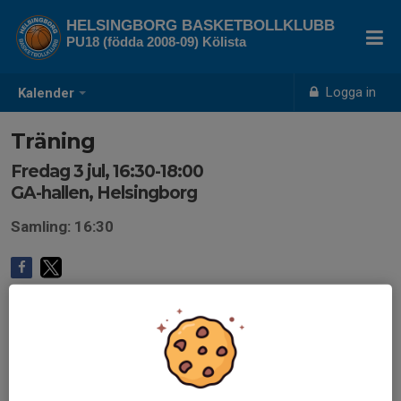
HELSINGBORG BASKETBOLLKLUBB
PU18 (födda 2008-09) Kölista
Logga in
Kalender
Träning
Fredag 3 jul, 16:30-18:00
GA-hallen, Helsingborg
Samling: 16:30