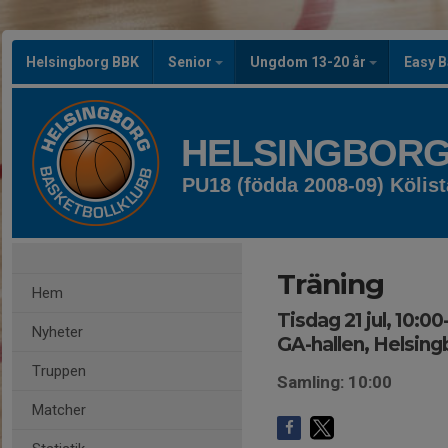
Helsingborg BBK
Senior
Ungdom 13-20 år
Easy B
HELSINGBORG
PU18 (födda 2008-09) Kölist
Träning
Hem
Tisdag 21 jul, 10:00
Nyheter
GA-hallen, Helsing
Truppen
Samling: 10:00
Matcher