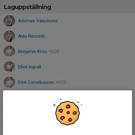
Laguppställning
Adomas Valackonis
Aldo Renzetti
Benjamin Krso
, HU20
Elliot Ingvall
Emil Corneliusson
, HU20
Leon Hörberg
Malcolm Svensson de Jong
Noah Norlin