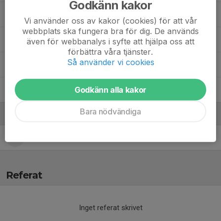
Godkänn kakor
Obej Azem
, HU20
Vi använder oss av kakor (cookies) för att vår
webbplats ska fungera bra för dig. De används
Petar Madzarac
även för webbanalys i syfte att hjälpa oss att
förbättra våra tjänster.
Så använder vi cookies
Rigon Meraku
Godkänn alla kakor
Tim Annerfeldt
Bara nödvändiga
Ledare
Johnell Smith
Headcoach
Referat
Inget referat skrivet