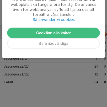
Ålder
17 år
webbplats ska fungera bra för dig. De används
även för webbanalys i syfte att hjälpa oss att
förbättra våra tjänster.
Så använder vi cookies
Godkänn alla kakor
ALLA SERIER
ALLA ÅR
Säsongen 25/26
7
0
Bara nödvändiga
Säsongen 24/25
23
0
Säsongen 23/24
1
0
Säsongen 22/23
21
0
Säsongen 21/22
12
0
Totalt
64
0