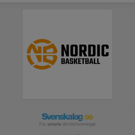
För
smarta
idrottsföreningar