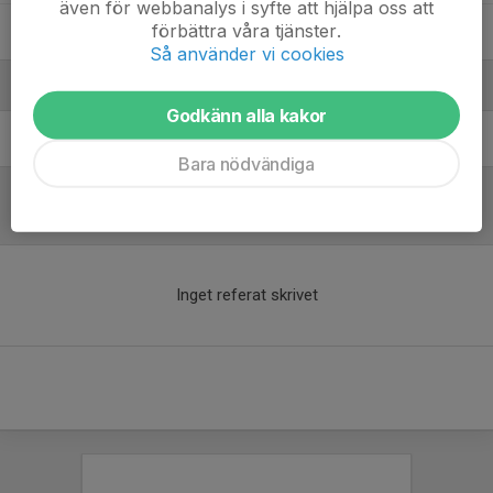
även för webbanalys i syfte att hjälpa oss att
förbättra våra tjänster.
Viviktha Rohith
Så använder vi cookies
Ledare
Godkänn alla kakor
Jenny Ek Wrobel
Coach
Bara nödvändiga
Referat
Inget referat skrivet