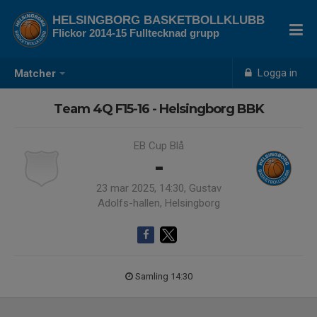
HELSINGBORG BASKETBOLLKLUBB
Flickor 2014-15 Fulltecknad grupp
Logga in
Matcher
Team 4Q F15-16 - Helsingborg BBK
EB Cup Blå
-
23 mar 2025, 14:30, Gustav
Adolfs-hallen, Helsingborg
Samling 14:30