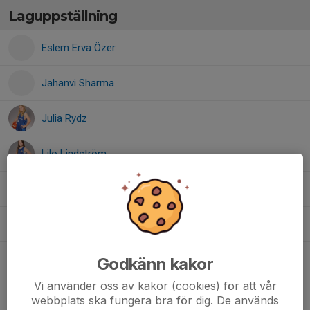
Laguppställning
Eslem Erva Özer
Jahanvi Sharma
Julia Rydz
Lilo Lindström
Manissa Rayyan
Molly Bengtsson
Sahana Saikrishna
Godkänn kakor
Vi använder oss av kakor (cookies) för att vår
Vanshika Priya Buddepu
webbplats ska fungera bra för dig. De används