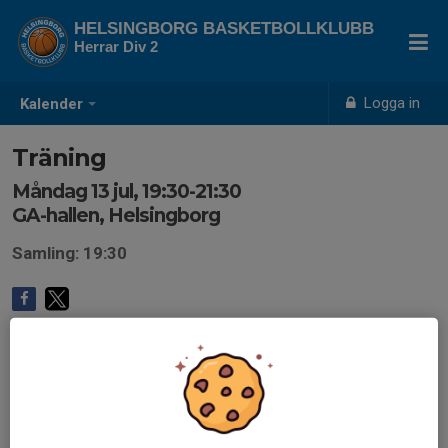
HELSINGBORG BASKETBOLLKLUBB
Herrar Div 2
Logga in
Kalender
Träning
Måndag 13 jul, 19:30-21:30
GA-hallen, Helsingborg
Samling: 19:30