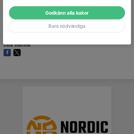
Arvid Klein
8
0
0
0
0
Godkänn alla kakor
Anton Persson
10
0
0
0
0
Bara nödvändiga
Alex Elvenes
2
0
0
0
0
Dela statistik