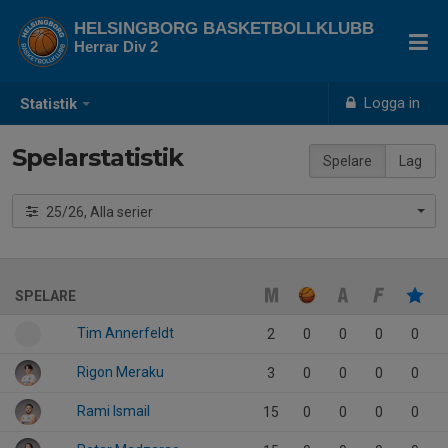
HELSINGBORG BASKETBOLLKLUBB
Herrar Div 2
Logga in
Statistik
Spelarstatistik
Spelare
Lag
25/26, Alla serier
SPELARE
Tim Annerfeldt
2
0
0
0
0
Rigon Meraku
3
0
0
0
0
Rami Ismail
15
0
0
0
0