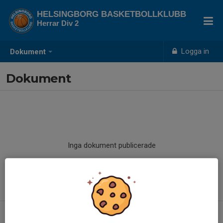
HELSINGBORG BASKETBOLLKLUBB
Herrar Div 2
Logga in
Dokument
Dokument
Inga dokument publicerade