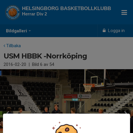
HELSINGBORG BASKETBOLLKLUBB
Herrar Div 2
Logga in
Bildgalleri
Tillbaka
USM HBBK -Norrköping
2016-02-20
|
Bild
6
av 54