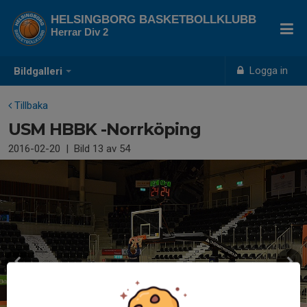
HELSINGBORG BASKETBOLLKLUBB
Herrar Div 2
Logga in
Bildgalleri
Tillbaka
USM HBBK -Norrköping
2016-02-20
|
Bild
13
av 54