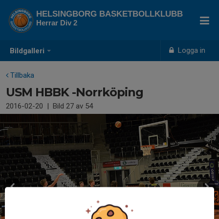
HELSINGBORG BASKETBOLLKLUBB
Herrar Div 2
Logga in
Bildgalleri
Tillbaka
USM HBBK -Norrköping
2016-02-20
|
Bild
27
av 54