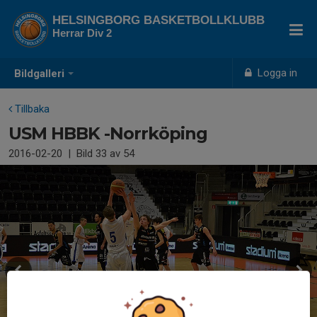
HELSINGBORG BASKETBOLLKLUBB
Herrar Div 2
Logga in
Bildgalleri
Tillbaka
USM HBBK -Norrköping
2016-02-20
|
Bild
33
av 54