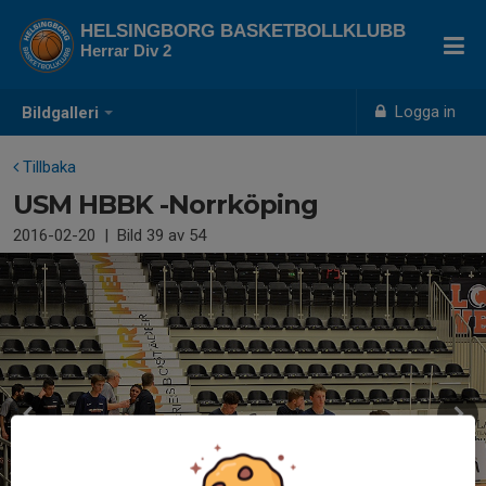
HELSINGBORG BASKETBOLLKLUBB
Herrar Div 2
Logga in
Bildgalleri
Tillbaka
USM HBBK -Norrköping
2016-02-20
|
Bild
39
av 54