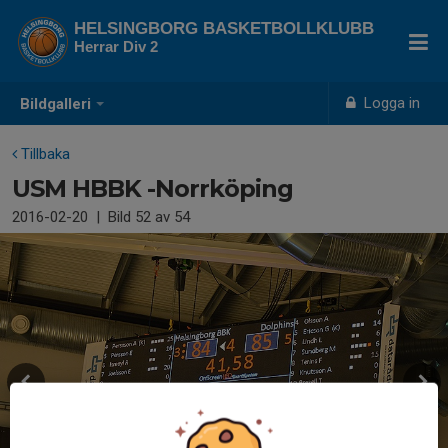
HELSINGBORG BASKETBOLLKLUBB
Herrar Div 2
Logga in
Bildgalleri
Tillbaka
USM HBBK -Norrköping
2016-02-20
|
Bild
52
av 54