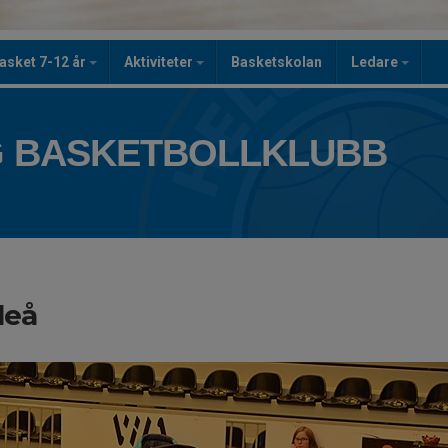
asket 7-12 år
Aktiviteter
Basketskolan
Ledare
 BASKETBOLLKLUBB
leå