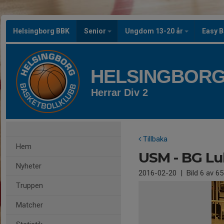
Helsingborg BBK
Senior
Ungdom 13-20 år
Easy B
HELSINGBORG
Herrar Div 2
Tillbaka
Hem
USM - BG Lu
Nyheter
2016-02-20
|
Bild
6
av 65
Truppen
Matcher