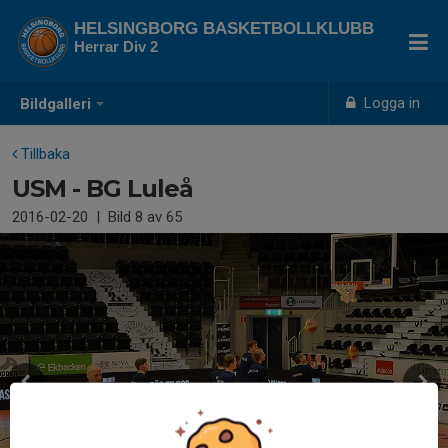
HELSINGBORG BASKETBOLLKLUBB
Herrar Div 2
Logga in
Bildgalleri
Tillbaka
USM - BG Luleå
2016-02-20
|
Bild
8
av 65