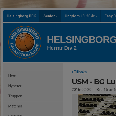
Helsingborg BBK
Senior
Ungdom 13-20 år
Easy B
HELSINGBORG
Herrar Div 2
Tillbaka
Hem
USM - BG Lu
Nyheter
2016-02-20
|
Bild
15
av 6
Truppen
Matcher