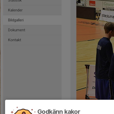
Statistik
Kalender
Bildgalleri
Dokument
Kontakt
Kommentarer
Godkänn kakor