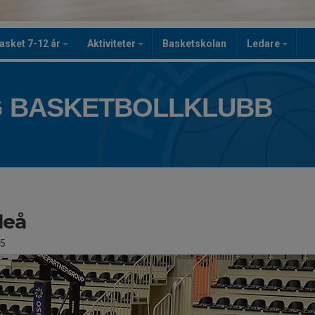
asket 7-12 år
Aktiviteter
Basketskolan
Ledare
 BASKETBOLLKLUBB
leå
5