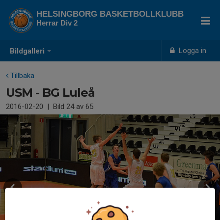
HELSINGBORG BASKETBOLLKLUBB
Herrar Div 2
Logga in
Bildgalleri
Tillbaka
USM - BG Luleå
2016-02-20
|
Bild
24
av 65