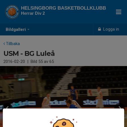
HELSINGBORG BASKETBOLLKLUBB
Herrar Div 2
Logga in
Bildgalleri
Tillbaka
USM - BG Luleå
2016-02-20
|
Bild
55
av 65